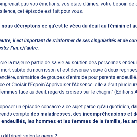
e comprenait pas vos émotions, vos états d’âmes, votre besoin de
 silence, cet épisode est fait pour vous.
nous décryptons ce qu’est le vécu du deuil au féminin et a
tre, il est important de s’informer de ses singularités et de co
ster l’un.e/l’autre.
ré la majeure partie de sa vie au soutien des personnes endeui
la mort subite du nourrisson et est devenue veuve à deux reprises
ncière, animatrice de groupes d’entraide pour parents endeuillé
nce et Choisir l’Espoir/Apprivoiser l’Absence, elle a écrit plusie
emmes face au deuil, regards croisés sur le chagrin” (Editions A
roposer un épisode consacré à ce sujet parce qu’au quotidien, 
 rends compte
des maladresses, des incompréhensions et d
 endeuillés, les hommes et les femmes de la famille, les am
u différent selon le genre ?