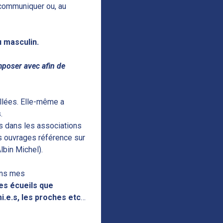
 communiquer ou, au
u masculin.
mposer avec afin de
llées. Elle-même a
.
s dans les associations
urs ouvrages référence sur
lbin Michel).
dans mes
es écueils que
i.e.s, les proches etc
…