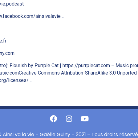
vie.podcast
w.facebook.com/ainsivalavie…
.fr
iny.com
utro): Flourish by Purrple Cat | https://purrplecat.com – Music p
usic.comCreative Commons Attribution-ShareAlike 3.0 Unported
org/licenses/…
 Ainsi va la vie – Gaëlle Guiny – 2021 – Tous droits réserv