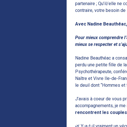
partenaire ; Qu’il/elle n
contraire, votre besoin de
Avec Nadine Beauthéac, 
Pour mieux comprendre l’au
mieux se respecter et s’aju
Nadine Beauthéac a consac
perdu une petite fille de 
Psychothérapeute, confére
Naître et Vivre Ile-de-Fra
le deuil dont “Hommes et f
J’avais à coeur de vous p
accompagnements, je me
rencontrent les couples
🌿 Y-a-t-il vraiment un véc