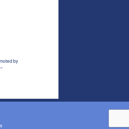
romoted by
 –
és