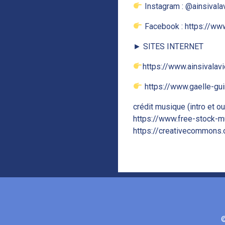
Instagram : @ainsivala
Facebook : https://ww
► SITES INTERNET
https://www.ainsivalavie
https://www.gaelle-gu
crédit musique (intro et o
https://www.free-stock-m
https://creativecommons.
©